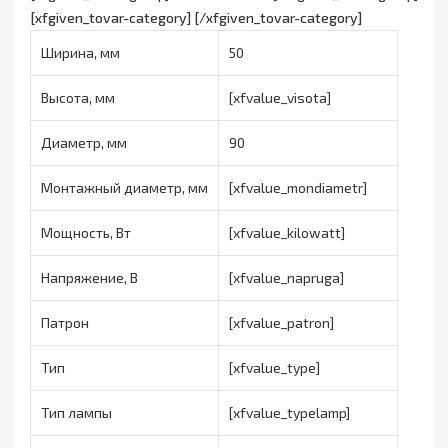
[xfgiven_tovar-category] [/xfgiven_tovar-category]
Ширина, мм
50
Высота, мм
[xfvalue_visota]
Диаметр, мм
90
Монтажный диаметр, мм
[xfvalue_mondiametr]
Мощность, Вт
[xfvalue_kilowatt]
Напряжение, В
[xfvalue_napruga]
Патрон
[xfvalue_patron]
Тип
[xfvalue_type]
Тип лампы
[xfvalue_typelamp]