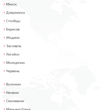
Минск
Дзержинск
Столбцы
Борисов
Жодино
Заславль
Логойск
Молодечно
Червень
Воложин
Несвиж
Смолевичи
Марьина Горка