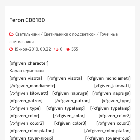
Feron CD8180
Светильники
/
Светильники с подсветкой
/
Точечные
светильники
19-ноя-2018, 00:22
0
555
[xfgiven_character]
Характеристики
[xfgiven_visota] [/xfgiven_visota] [xfgiven_mondiametr]
[/xfgiven_mondiametr] [xfgiven_kilowatt]
[/xfgiven_kilowatt] [xfgiven_napruga] [/xfgiven_napruga]
[xfgiven_patron] [/xfgiven_patron] [xfgiven_type]
[/xfgiven_type] [xfgiven_typelamp] [/xfgiven_typelamp]
[xfgiven_color] [/xfgiven_color] [xfgiven_color2]
[/xfgiven_color2] [xfgiven_color3] [/xfgiven_color3]
[xfgiven_color-plafon] [/xfgiven_color-plafon]
[xfgiven_tovar-group] [/xfgiven_tovar-group]