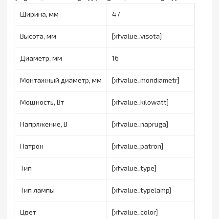
Ширина, мм
47
Высота, мм
[xfvalue_visota]
Диаметр, мм
16
Монтажный диаметр, мм
[xfvalue_mondiametr]
Мощность, Вт
[xfvalue_kilowatt]
Напряжение, В
[xfvalue_napruga]
Патрон
[xfvalue_patron]
Тип
[xfvalue_type]
Тип лампы
[xfvalue_typelamp]
Цвет
[xfvalue_color]