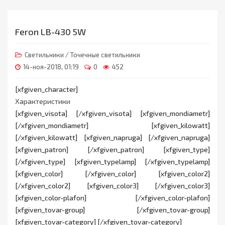
Feron LB-430 5W
Светильники
/
Точечные светильники
14-ноя-2018, 01:19
0
452
[xfgiven_character]
Характеристики
[xfgiven_visota] [/xfgiven_visota] [xfgiven_mondiametr]
[/xfgiven_mondiametr] [xfgiven_kilowatt]
[/xfgiven_kilowatt] [xfgiven_napruga] [/xfgiven_napruga]
[xfgiven_patron] [/xfgiven_patron] [xfgiven_type]
[/xfgiven_type] [xfgiven_typelamp] [/xfgiven_typelamp]
[xfgiven_color] [/xfgiven_color] [xfgiven_color2]
[/xfgiven_color2] [xfgiven_color3] [/xfgiven_color3]
[xfgiven_color-plafon] [/xfgiven_color-plafon]
[xfgiven_tovar-group] [/xfgiven_tovar-group]
[xfgiven_tovar-category] [/xfgiven_tovar-category]